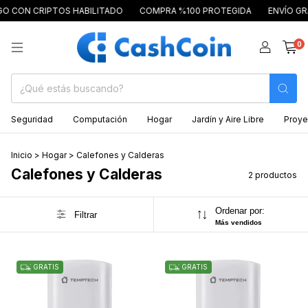
O CON CRIPTOS HABILITADO
COMPRA %100 PROTEGIDA
ENVÍO GRA
0
Seguridad
Computación
Hogar
Jardín y Aire Libre
Proye
Inicio
>
Hogar
>
Calefones y Calderas
Calefones y Calderas
2 productos
Ordenar por:
Filtrar
Más vendidos
GRATIS
GRATIS