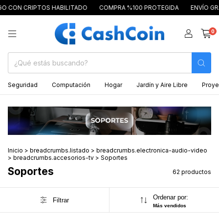
CRIPTOS HABILITADO
COMPRA %100 PROTEGIDA
ENVÍO GRATIS A P
0
Seguridad
Computación
Hogar
Jardín y Aire Libre
Proye
Inicio
>
breadcrumbs.listado
>
breadcrumbs.electronica-audio-video
>
breadcrumbs.accesorios-tv
>
Soportes
Soportes
62 productos
Ordenar por:
Filtrar
Más vendidos