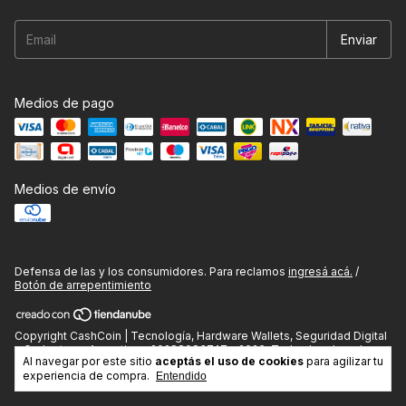
Medios de pago
Medios de envío
Defensa de las y los consumidores. Para reclamos
ingresá acá.
/
Botón de arrepentimiento
Copyright CashCoin | Tecnología, Hardware Wallets, Seguridad Digital
y Gadgets en Argentina - 20288083747 - 2026. Todos los derechos
Al navegar por este sitio
aceptás el uso de cookies
para agilizar tu
reservados.
experiencia de compra.
Entendido