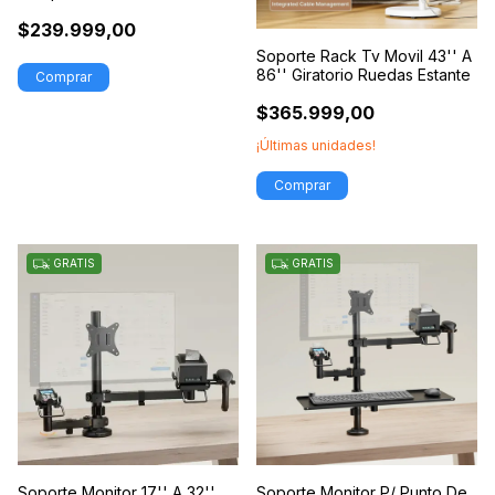
100''
$239.999,00
Soporte Rack Tv Movil 43'' A
86'' Giratorio Ruedas Estante
$365.999,00
¡Últimas unidades!
GRATIS
GRATIS
Soporte Monitor 17'' A 32''
Soporte Monitor P/ Punto De